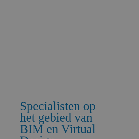
BIM en Virtual
Design technieken om
deze praktisch toe te
kunnen passen en
over te dragen aan
onze opdrachtgevers
Specialisten op
het gebied van
BIM en Virtual