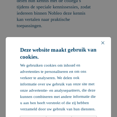
delen hun kennis met de collega’s
tijdens de speciale kennissessies, zodat
iedereen binnen Nobleo deze kennis
kan vertalen naar praktische
toepassingen.
Door het BIM model te visualiseren
×
met behulp van Virtual Reality of het
Deze website maakt gebruik van
BIM model te positioneren in de
cookies.
werkelijke wereld met behulp van
Augmented Reality, wordt voor alle
We gebruiken cookies om inhoud en
betrokken partijen een duidelijk beeld
advertenties te personaliseren en om ons
gecreëerd van het project.
verkeer te analyseren. We delen ook
informatie over uw gebruik van onze site met
De ingenieurs van Nobleo
onze advertentie- en analysepartners, die deze
onderscheiden zich in het toepassen van
kunnen combineren met andere informatie die
BIM tijdens de verschillende
u aan hen heeft verstrekt of die zij hebben
ontwerpfases, de bijbehorende
verzameld door uw gebruik van hun diensten.
raakvlakken en systeem eisen (SA).