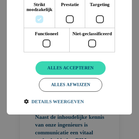
Onze ingenieurs behouden het overzicht
Strikt
Prestatie
Targeting
noodzakelijk
in de uiteenlopende werkzaamheden
tijdens het BIM proces. Op deze manier
kan een ingenieur van Nobleo het
Functioneel
Niet-geclassificeerd
verschil maken.
Neem contact op
ALLES ACCEPTEREN
ALLES AFWIJZEN
DETAILS WEERGEVEN
Naast de inhoudelijke kennis
van onze ingenieurs is
communicatie een vitaal