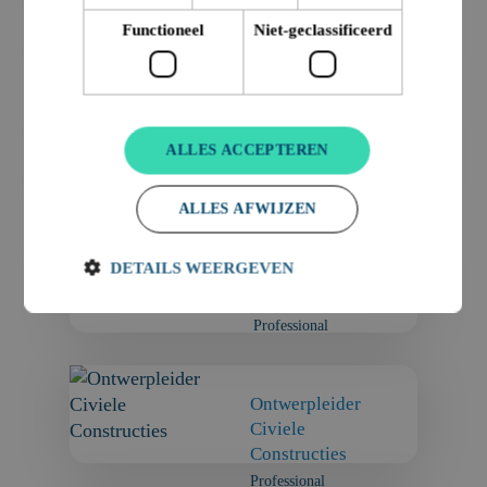
Teamleider
Functioneel
Niet-geclassificeerd
Constructies
Professional
Ontwerpmanager
ALLES ACCEPTEREN
Professional
ALLES AFWIJZEN
DETAILS WEERGEVEN
Ontwerpleider
GWW
Professional
Ontwerpleider
Civiele
Constructies
Professional