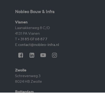
Nobleo Bouw & Infra
Vianen
Laanakkerweg 8 C/D
4131 PA Vianen
T
+ 31 85 07 68 87 7
E
contact@nobleo-infra.nl
Zwolle
Schrevenweg 3
8024 HB Zwolle
Rotterdam
G.H. Betzweg 1
3068 AZ Rotterdam