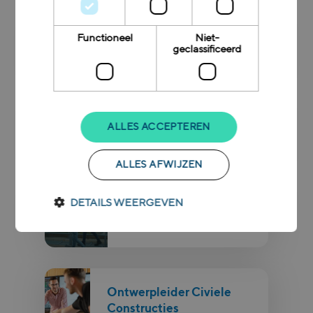
Functioneel
Niet-
Teamleider
geclassificeerd
Constructies
Professional
Ontwerpmanager
ALLES ACCEPTEREN
Professional
ALLES AFWIJZEN
DETAILS WEERGEVEN
Ontwerpleider GWW
Professional
Ontwerpleider Civiele
Constructies