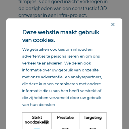
filmpjes is een goed inzicht verkregen in
de bezigheden van een constructief 3D
ontwerper in een infra-project.
×
Voor de geïnteresseerden is de
Deze website maakt gebruik
presentatie
hier
te bekijken.
van cookies.
We gebruiken cookies om inhoud en
advertenties te personaliseren en om ons
verkeer te analyseren. We delen ook
informatie over uw gebruik van onze site
Werken bij
met onze advertentie- en analysepartners,
Nobleo
die deze kunnen combineren met andere
informatie die u aan hen heeft verstrekt of
die zij hebben verzameld door uw gebruik
van hun diensten.
Teamleider GWW &
Strikt
Prestatie
Targeting
Verkeer
noodzakelijk
Professional