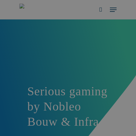
Skip
Menu
to
search
main
content
Serious gaming
by Nobleo
Bouw & Infra
8 september 2017
Nieuws