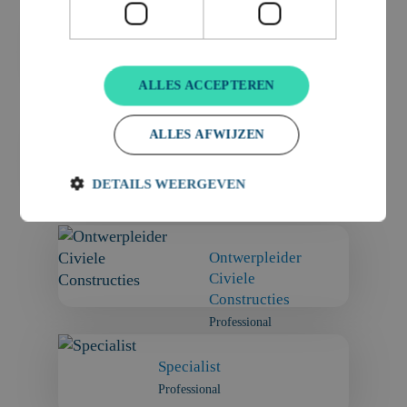
Ontwerpmanager
Professional
ALLES ACCEPTEREN
ALLES AFWIJZEN
Ontwerpleider
GWW
DETAILS WEERGEVEN
Professional
Ontwerpleider
Civiele
Constructies
Professional
Specialist
Professional