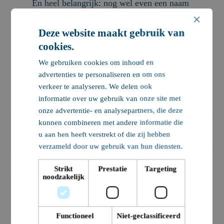
En heel belangrijk: nog wel even een naam
bedenken…
Wordt vervolgd!
×
Deze website maakt gebruik van
cookies.
We gebruiken cookies om inhoud en
advertenties te personaliseren en om ons
Werken bij Nobleo
verkeer te analyseren. We delen ook
informatie over uw gebruik van onze site met
onze advertentie- en analysepartners, die deze
kunnen combineren met andere informatie die
Teamleider GWW
u aan hen heeft verstrekt of die zij hebben
& Verkeer
verzameld door uw gebruik van hun diensten.
Professional
Strikt
Prestatie
Targeting
noodzakelijk
Teamleider
Constructies
Professional
Functioneel
Niet-geclassificeerd