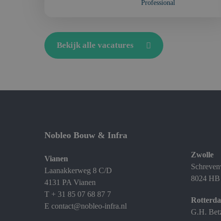
Professional
Bekijk alle vacatures
Nobleo Bouw & Infra
Zwolle
Vianen
Schreven
Laanakkerweg 8 C/D
8024 HB
4131 PA Vianen
T
+ 31 85 07 68 87 7
Rotterd
E
contact@nobleo-infra.nl
G.H. Bet