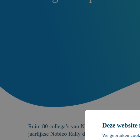
21 november 2023
Events
Deze website
Ruim 80 collega’s van Nobleo Bouw & Infra, Nob
jaarlijkse Nobleo Rally dwars door België en Ne
We gebruiken cooki