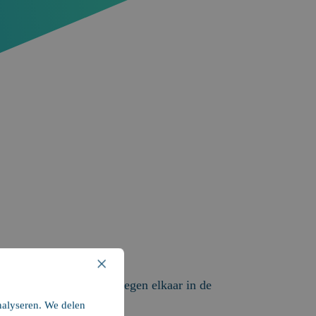
×
iteitsborgers streden tegen elkaar in de
nalyseren. We delen