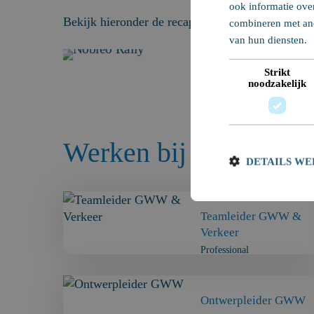
ook informatie ove
Bekijk hieronder de recap van deze avontuurlijke
combineren met and
van hun diensten.
Strikt
noodzakelijk
Werken bij Nobleo
DETAILS W
Teamleider GWW &
Verkeer
Professional
Ontwerpleider GWW