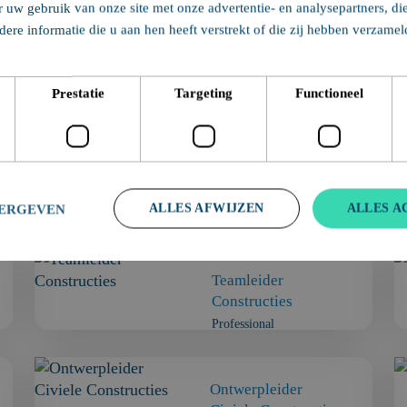
r uw gebruik van onze site met onze advertentie- en analysepartners, d
 dag!
ere informatie die u aan hen heeft verstrekt of die zij hebben verzame
Play Video
Prestatie
Targeting
Functioneel
ALLES AFWIJZEN
ALLES A
EERGEVEN
Teamleider
Constructies
Professional
Ontwerpleider