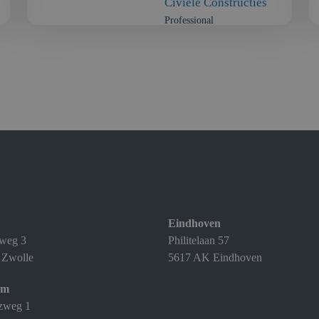
Civiele Constructies
Professional
Eindhoven
weg 3
Philitelaan 57
 Zwolle
5617 AK Eindhoven
am
zweg 1