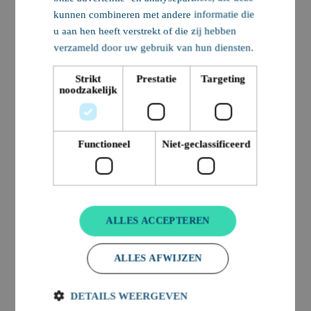
niveau blijft, en houdt
kunnen combineren met andere informatie die
knooppunten vrij. Voor
u aan hen heeft verstrekt of die zij hebben
bouwwerkzaamheden wordt
verzameld door uw gebruik van hun diensten.
een tijdelijke kruisingsvrije
infrastructuur aangelegd met
Strikt
Prestatie
Targeting
noodzakelijk
tijdelijke bruggen.
Functioneel
Niet-geclassificeerd
Ook is Nobleo
ALLES ACCEPTEREN
verantwoordelijk voor de
BIM-coördinatie, inclusief
ALLES AFWIJZEN
raakvlakmanagement. Waar
BIM in de regel wordt
gebruikt tot en met de
DETAILS WEERGEVEN