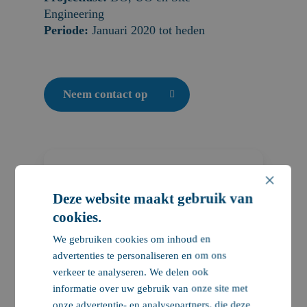
Engineering
Periode:
Januari 2020 tot heden
Neem contact op
×
Deze website maakt gebruik van
Nobleo is verantwoordelijk
cookies.
voor het wegontwerp van de
We gebruiken cookies om inhoud en
tijdelijke situatie van
advertenties te personaliseren en om ons
deelgebied 1. Tijdelijke
verkeer te analyseren. We delen ook
infrastructuur zorgt ervoor
informatie over uw gebruik van onze site met
dat de wegcapaciteit op
onze advertentie- en analysepartners, die deze