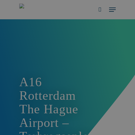
Skip
Menu
to
search
main
content
A16
Rotterdam
The Hague
Airport –