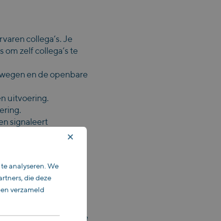
varen collega’s. Je
 om zelf collega’s te
ke wegen en de openbare
n uitvoering.
ering.
en signaleert
×
raal geheel te komen.
chtlijnen en modelleren
 te analyseren. We
rtners, die deze
bben verzameld
er of een vergelijkbare