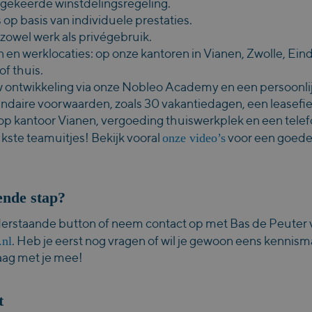
tgekeerde winstdelingsregeling.
 op basis van individuele prestaties.
zowel werk als privégebruik.
n en werklocaties: op onze kantoren in Vianen, Zwolle, Ei
of thuis.
 ontwikkeling via onze Nobleo Academy en een persoonlij
ndaire voorwaarden, zoals 30 vakantiedagen, een leasefie
op kantoor Vianen,
vergoeding thuiswerkplek
en een tele
onze video’s
ukste teamuitjes! Bekijk vooral
voor een goede
ende stap?
onderstaande button of neem contact op met Bas de Peuter 
.nl
. Heb je eerst nog vragen of wil je gewoon eens kennis
raag met je mee!
t