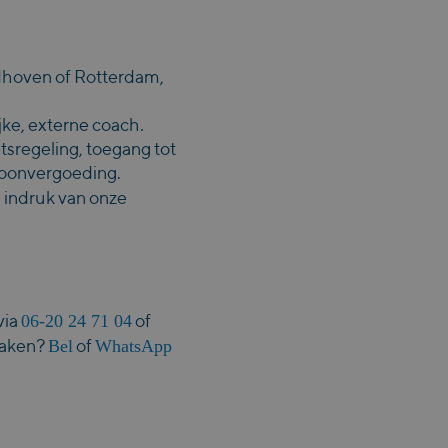
ndhoven of Rotterdam,
ke, externe coach.
tsregeling, toegang tot
foonvergoeding.
 indruk van onze
06-20 24 71 04
via
of
Bel
WhatsApp
maken?
of