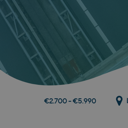
€2.700 - €5.990
Hit enter to search or ESC to close