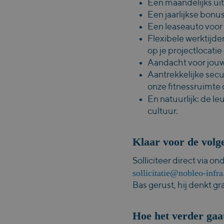
Een maandelijks ui
Een jaarlijkse bonus
Een leaseauto voor 
Flexibele werktijde
op je projectlocatie 
Aandacht voor jouw
Aantrekkelijke secu
onze fitnessruimte 
En natuurlijk: de le
cultuur.
Klaar voor de volg
Solliciteer direct via 
sollicitatie@nobleo-infra
Bas gerust, hij denkt g
Hoe het verder gaa