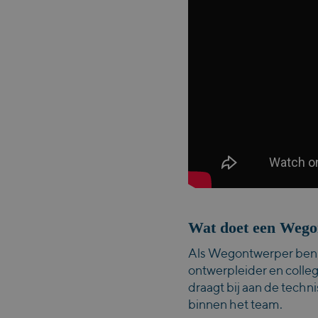
Wat doet een Wego
Als Wegontwerper ben 
ontwerpleider en colleg
draagt bij aan de tech
binnen het team.